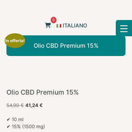
Skip
to
content
0
ITALIANO
In offerta!
Olio CBD Premium 15%
Olio CBD Premium 15%
Il
Il
54,99
€
41,24
€
prezzo
prezzo
originale
attuale
✔ 10 ml
era:
è:
✔ 15% (1500 mg)