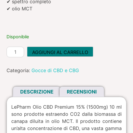
54,99 €.
41,24 €.
✔ spettro completo
✔ olio MCT
Disponibile
Olio
AGGIUNGI AL CARRELLO
CBD
Premium
Categoria:
Gocce di CBD e CBG
15%
quantità
DESCRIZIONE
RECENSIONI
LePharm Olio CBD Premium 15% (1500mg) 10 ml
sono prodotte estraendo CO2 dalla biomassa di
canapa diluita in olio MCT. Il prodotto contiene
un’alta concentrazione di CBD, una vasta gamma