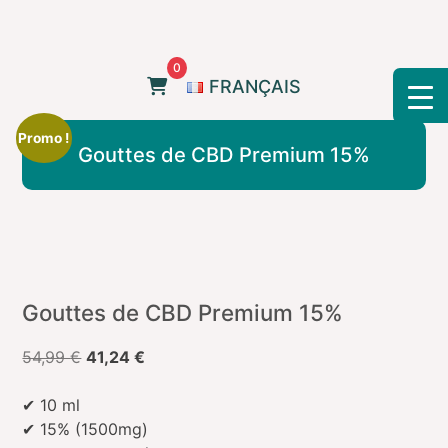
Skip
to
content
0
FRANÇAIS
Promo !
Gouttes de CBD Premium 15%
Gouttes de CBD Premium 15%
Le
Le
54,99
€
41,24
€
prix
prix
initial
actuel
✔ 10 ml
était :
est :
✔ 15% (1500mg)