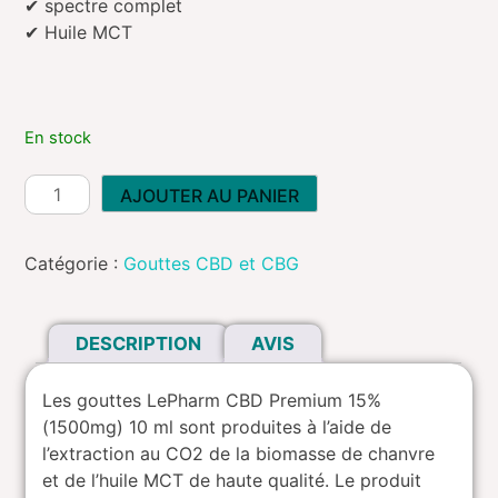
54,99 €.
41,24 €.
✔ spectre complet
✔ Huile MCT
En stock
quantité
AJOUTER AU PANIER
de
Gouttes
Catégorie :
Gouttes CBD et CBG
de
CBD
Premium
DESCRIPTION
AVIS
15%
Les gouttes LePharm CBD Premium 15%
(1500mg) 10 ml sont produites à l’aide de
l’extraction au CO2 de la biomasse de chanvre
et de l’huile MCT de haute qualité. Le produit