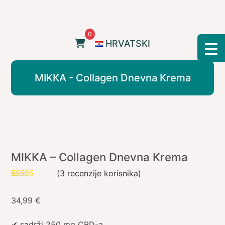
Skip
to
content
0
HRVATSKI
MIKKA - Collagen Dnevna Krema
MIKKA – Collagen Dnevna Krema
(
3
recenzije korisnika)
Korisničke
3
ocjene:
5.00
34,99
€
od ukupno 5
(
korisnika)
✔ sadrži 250 mg CBD-a