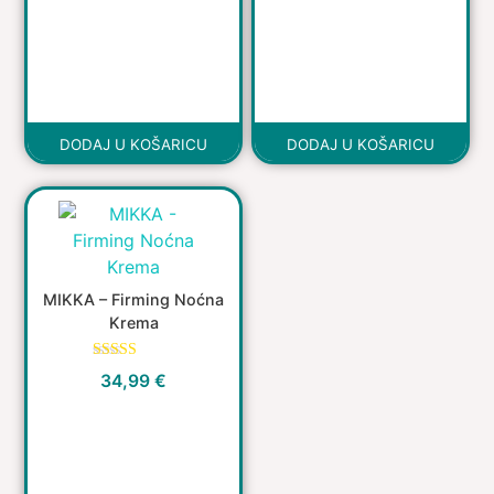
DODAJ U KOŠARICU
DODAJ U KOŠARICU
MIKKA – Firming Noćna
Krema
Ocijenjeno
34,99
€
5.00
od 5