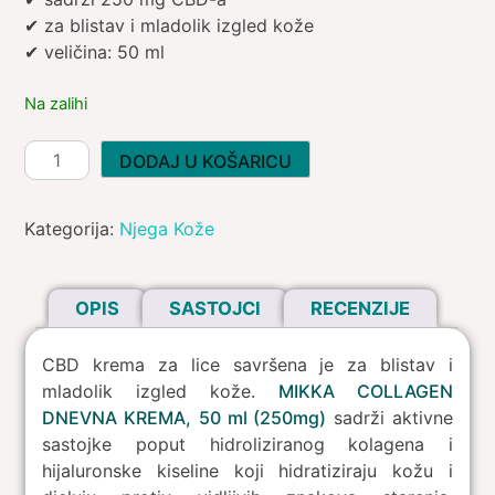
✔ za blistav i mladolik izgled kože
✔ veličina: 50 ml
Na zalihi
MIKKA
DODAJ U KOŠARICU
-
Collagen
Kategorija:
Njega Kože
Dnevna
Krema
količina
OPIS
SASTOJCI
RECENZIJE
CBD krema za lice savršena je za blistav i
mladolik izgled kože.
MIKKA COLLAGEN
DNEVNA KREMA,
50 ml (250mg)
sadrži aktivne
sastojke poput hidroliziranog kolagena i
hijaluronske kiseline koji hidratiziraju kožu i