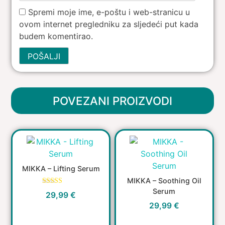
Spremi moje ime, e-poštu i web-stranicu u
ovom internet pregledniku za sljedeći put kada
budem komentirao.
POVEZANI PROIZVODI
MIKKA – Lifting Serum
MIKKA – Soothing Oil
Serum
Ocijenjeno
29,99
€
5.00
od 5
29,99
€