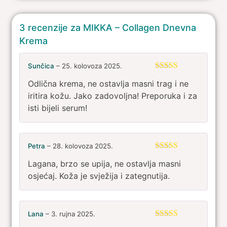
3 recenzije za
MIKKA – Collagen Dnevna
Krema
Sunčica
–
25. kolovoza 2025.
Ocijenjeno
5
Odlična krema, ne ostavlja masni trag i ne
od 5
iritira kožu. Jako zadovoljna! Preporuka i za
isti bijeli serum!
Petra
–
28. kolovoza 2025.
Ocijenjeno
5
Lagana, brzo se upija, ne ostavlja masni
od 5
osjećaj. Koža je svježija i zategnutija.
Lana
–
3. rujna 2025.
Ocijenjeno
5