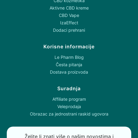
CBD kozmetika
Aktivne CBD kreme
CBD Vape
IzaEffect
Dodaci prehrani
Korisne informacije
Le Pharm Blog
Česta pitanja
Dostava proizvoda
Suradnja
Affiliate program
Veleprodaja
Obrazac za jednostrani raskid ugovora
Želite li znati više o našim novostima i