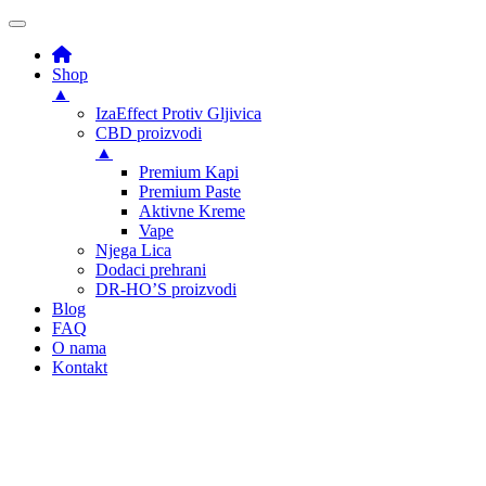
Shop
▲
IzaEffect Protiv Gljivica
CBD proizvodi
▲
Premium Kapi
Premium Paste
Aktivne Kreme
Vape
Njega Lica
Dodaci prehrani
DR-HO’S proizvodi
Blog
FAQ
O nama
Kontakt
Skip
to
content