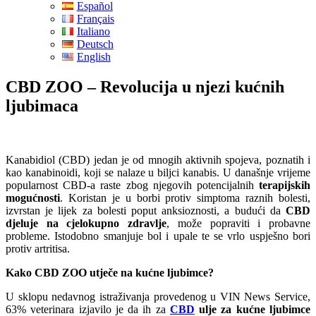
Español
Français
Italiano
Deutsch
English
CBD ZOO – Revolucija u njezi kućnih
ljubimaca
Kanabidiol (CBD) jedan je od mnogih aktivnih spojeva, poznatih i
kao kanabinoidi, koji se nalaze u biljci kanabis. U današnje vrijeme
popularnost CBD-a raste zbog njegovih potencijalnih
terapijskih
mogućnosti
. Koristan je u borbi protiv simptoma raznih bolesti,
izvrstan je lijek za bolesti poput anksioznosti, a budući da
CBD
djeluje na cjelokupno zdravlje
, može popraviti i probavne
probleme. Istodobno smanjuje bol i upale te se vrlo uspješno bori
protiv artritisa.
Kako CBD ZOO utječe na kućne ljubimce?
U sklopu nedavnog istraživanja provedenog u VIN News Service,
63% veterinara izjavilo je da ih za
CBD
ulje za kućne ljubimce