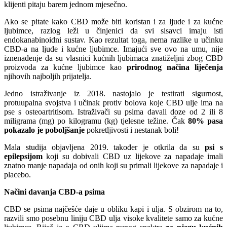
klijenti pitaju barem jednom mjesečno.
Ako se pitate kako CBD može biti koristan i za ljude i za kućne
ljubimce, razlog leži u činjenici da svi sisavci imaju isti
endokanabinoidni sustav. Kao rezultat toga, nema razlike u učinku
CBD-a na ljude i kućne ljubimce. Imajući sve ovo na umu, nije
iznenađenje da su vlasnici kućnih ljubimaca znatiželjni zbog CBD
proizvoda za kućne ljubimce kao
prirodnog načina liječenja
njihovih najboljih prijatelja.
Jedno istraživanje iz 2018. nastojalo je testirati sigurnost,
protuupalna svojstva i učinak protiv bolova koje CBD ulje ima na
pse s osteoartritisom. Istraživači su psima davali doze od 2 ili 8
miligrama (mg) po kilogramu (kg) tjelesne težine. Čak
80% pasa
pokazalo je poboljšanje
pokretljivosti i nestanak boli!
Mala studija objavljena 2019. također je otkrila da su
psi s
epilepsijom
koji su dobivali CBD uz lijekove za napadaje imali
znatno manje napadaja od onih koji su primali lijekove za napadaje i
placebo.
Načini davanja CBD-a psima
CBD se psima najčešće daje u obliku kapi i ulja. S obzirom na to,
razvili smo posebnu liniju CBD ulja visoke kvalitete samo za kućne