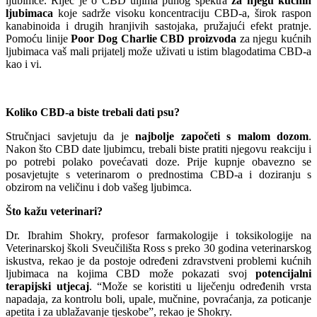
ljubimce. Riječ je o CBD uljima punog spektra
za njegu kućnih
ljubimaca
koje sadrže visoku koncentraciju CBD-a, širok raspon
kanabinoida i drugih hranjivih sastojaka, pružajući efekt pratnje.
Pomoću linije
Poor Dog Charlie CBD proizvoda
za njegu kućnih
ljubimaca vaš mali prijatelj može uživati ​​u istim blagodatima CBD-a
kao i vi.
Koliko CBD-a biste trebali dati psu?
Stručnjaci savjetuju da je
najbolje započeti s malom dozom
.
Nakon što CBD date ljubimcu, trebali biste pratiti njegovu reakciju i
po potrebi polako povećavati doze. Prije kupnje obavezno se
posavjetujte s veterinarom o prednostima CBD-a i doziranju s
obzirom na veličinu i dob vašeg ljubimca.
Što kažu veterinari?
Dr. Ibrahim Shokry, profesor farmakologije i toksikologije na
Veterinarskoj školi Sveučilišta Ross s preko 30 godina veterinarskog
iskustva, rekao je da postoje određeni zdravstveni problemi kućnih
ljubimaca na kojima CBD može pokazati svoj
potencijalni
terapijski utjecaj
. “Može se koristiti u liječenju određenih vrsta
napadaja, za kontrolu boli, upale, mučnine, povraćanja, za poticanje
apetita i za ublažavanje tjeskobe”, rekao je Shokry.