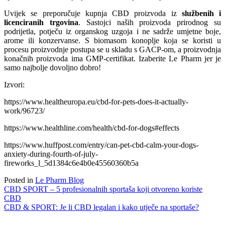
Uvijek se preporučuje kupnja CBD proizvoda iz
službenih i
licenciranih trgovina
. Sastojci naših proizvoda prirodnog su
podrijetla, potječu iz organskog uzgoja i ne sadrže umjetne boje,
arome ili konzervanse. S biomasom konoplje koja se koristi u
procesu proizvodnje postupa se u skladu s GACP-om, a proizvodnja
konačnih proizvoda ima GMP-certifikat. Izaberite Le Pharm jer je
samo najbolje dovoljno dobro!
Izvori:
https://www.healtheuropa.eu/cbd-for-pets-does-it-actually-
work/96723/
https://www.healthline.com/health/cbd-for-dogs#effects
https://www.huffpost.com/entry/can-pet-cbd-calm-your-dogs-
anxiety-during-fourth-of-july-
fireworks_l_5d1384c6e4b0e45560360b5a
Posted in
Le Pharm Blog
Navigacija
CBD SPORT – 5 profesionalnih sportaša koji otvoreno koriste
CBD
objava
CBD & SPORT: Je li CBD legalan i kako utječe na sportaše?