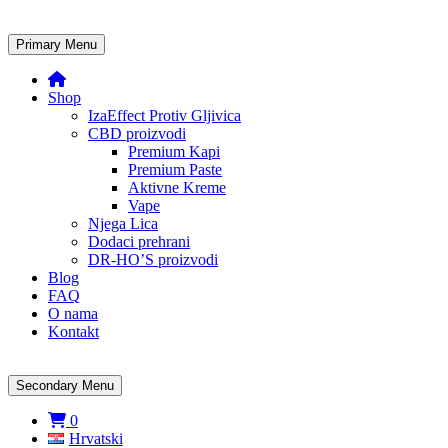
Primary Menu
Shop
IzaEffect Protiv Gljivica
CBD proizvodi
Premium Kapi
Premium Paste
Aktivne Kreme
Vape
Njega Lica
Dodaci prehrani
DR-HO’S proizvodi
Blog
FAQ
O nama
Kontakt
Secondary Menu
0
Hrvatski